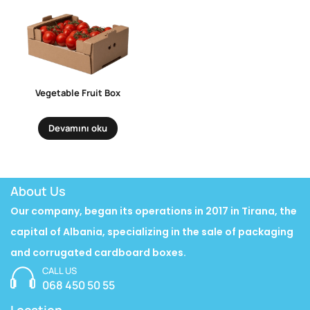
Vegetable Fruit Box
Devamını oku
About Us
Our company, began its operations in 2017 in Tirana, the
capital of Albania, specializing in the sale of packaging
and corrugated cardboard boxes.
CALL US
068 450 50 55
Location