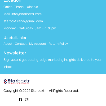
Office: Tirana – Albania
Mail:
info@starboxtr.com
starboxtirana@gmail.com
Monday – Saturday: 8am – 4.30pm
Useful Links
About
Contact
My Account
Return Policy
Newsletter
Sign up and get cutting-edge marketing insights delivered to your
inbox
Copyright © 2024 Starboxtr – All Rights Reserved.